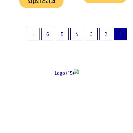
قراءة المزيد
←
6
5
4
3
2
1
فير منتجات عالية الجودة خالية من الغلوتين ومصنوعة من أفضل
مكونات ذات المذاق الرائع والمحتوى الغذائي العالي وبأسعار سوقية
دلة. تركز شركتنا على الأكل النظيف، مما يضمن إعطاء الأولوية للصحة
لتغذية في منتجاتها. نحن نؤكد على النزاهة في مكوناتها وأسعارها،
دف تقديم أسعار سوق عادلة مع الحفاظ على جودة المنتج. بالإضافة إلى
ك، يعد دعم المجتمع والشراكات أمرًا أساسيًا لقيمنا