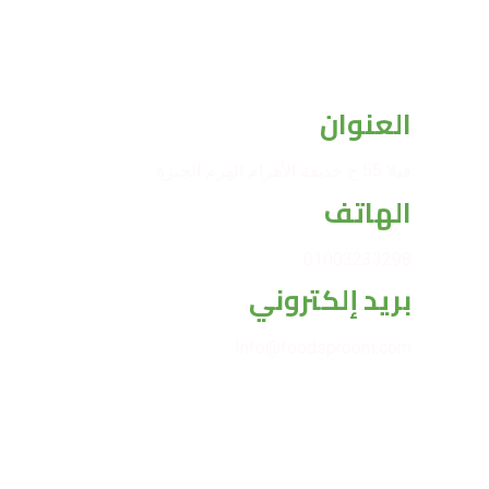
العنوان
فيلا 55 ح حديقة الأهرام الهرم الجيزة
الهاتف
01003233298
بريد إلكتروني
Info@foodsproom.com