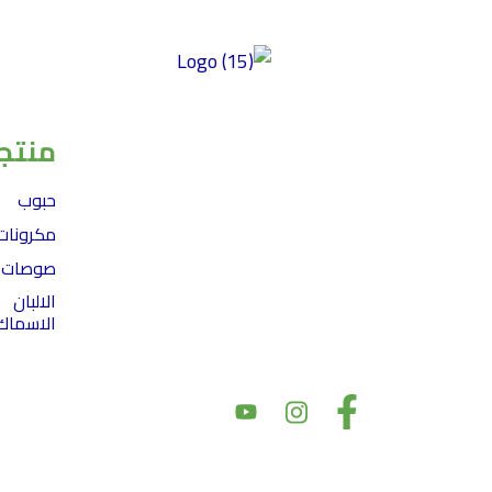
توفير منتجات عالية الجودة خالية من الغلوتين
ومصنوعة من أفضل المكونات ذات المذاق
منتجا
الرائع والمحتوى الغذائي العالي وبأسعار سوقية
عادلة. تركز شركتنا على الأكل النظيف، مما
حبوب
يضمن إعطاء الأولوية للصحة والتغذية في
مكرونات
منتجاتها. نحن نؤكد على النزاهة في مكوناتها
صوصات
وأسعارها، بهدف تقديم أسعار سوق عادلة مع
الالبان
الحفاظ على جودة المنتج. بالإضافة إلى ذلك، يعد
الاسماك
دعم المجتمع والشراكات أمرًا أساسيًا لقيمنا