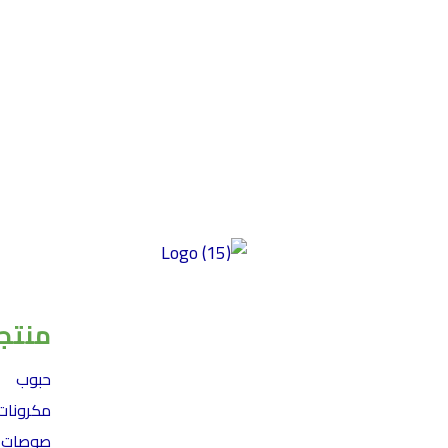
توفير منتجات عالية الجودة خالية من الغلوتين
ومصنوعة من أفضل المكونات ذات المذاق
منتجا
الرائع والمحتوى الغذائي العالي وبأسعار سوقية
عادلة. تركز شركتنا على الأكل النظيف، مما
حبوب
يضمن إعطاء الأولوية للصحة والتغذية في
مكرونات
منتجاتها. نحن نؤكد على النزاهة في مكوناتها
صوصات