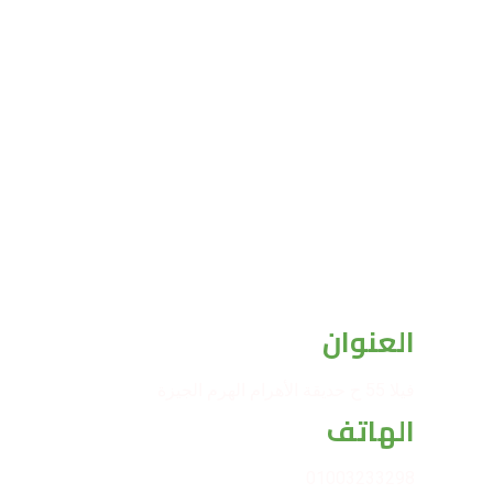
العنوان
فيلا 55 ح حديقة الأهرام الهرم الجيزة
الهاتف
01003233298