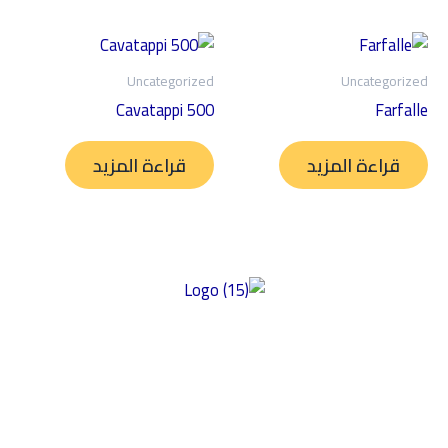
Uncategorized
Uncategorized
Cavatappi 500
Farfalle
قراءة المزيد
قراءة المزيد
توفير منتجات عالية الجودة خالية من الغلوتين ومصنوعة من أفضل
المكونات ذات المذاق الرائع والمحتوى الغذائي العالي وبأسعار سوقية
عادلة. تركز شركتنا على الأكل النظيف، مما يضمن إعطاء الأولوية للصحة
والتغذية في منتجاتها. نحن نؤكد على النزاهة في مكوناتها وأسعارها،
بهدف تقديم أسعار سوق عادلة مع الحفاظ على جودة المنتج. بالإضافة إلى