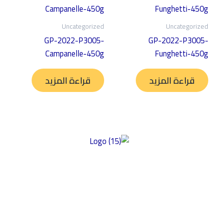
Uncategorized
Uncategorized
GP-2022-P3005-
GP-2022-P3005-
Campanelle-450g
Funghetti-450g
قراءة المزيد
قراءة المزيد
توفير منتجات عالية الجودة خالية من الغلوتين ومصنوعة من أفضل
المكونات ذات المذاق الرائع والمحتوى الغذائي العالي وبأسعار سوقية
عادلة. تركز شركتنا على الأكل النظيف، مما يضمن إعطاء الأولوية للصحة
والتغذية في منتجاتها. نحن نؤكد على النزاهة في مكوناتها وأسعارها،
بهدف تقديم أسعار سوق عادلة مع الحفاظ على جودة المنتج. بالإضافة إلى