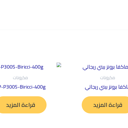
مكرونات
مكرونات
كفا برونز بيني ريجاتي
-P3005-Biricci-400g
قراءة المزيد
قراءة المزيد