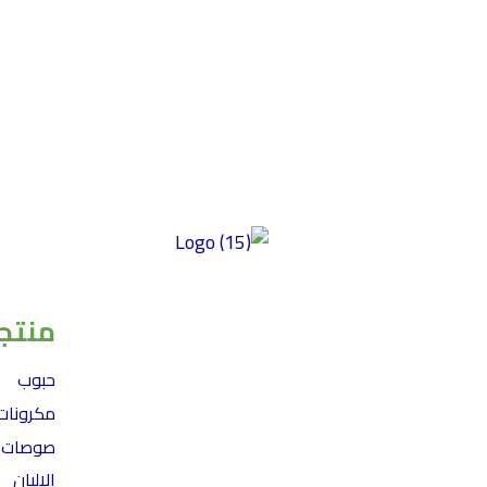
توفير منتجات عالية الجودة خالية من الغلوتين
ومصنوعة من أفضل المكونات ذات المذاق
منتجا
الرائع والمحتوى الغذائي العالي وبأسعار سوقية
عادلة. تركز شركتنا على الأكل النظيف، مما
حبوب
يضمن إعطاء الأولوية للصحة والتغذية في
مكرونات
منتجاتها. نحن نؤكد على النزاهة في مكوناتها
صوصات
وأسعارها، بهدف تقديم أسعار سوق عادلة مع
الالبان