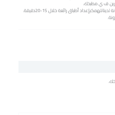
رين ف ي مطبخك.
الأشكال الفريدة للمعكرونة لديناتلهمكبإعداد أطباق رائعة خلال 15-20دقيقة.
خك.