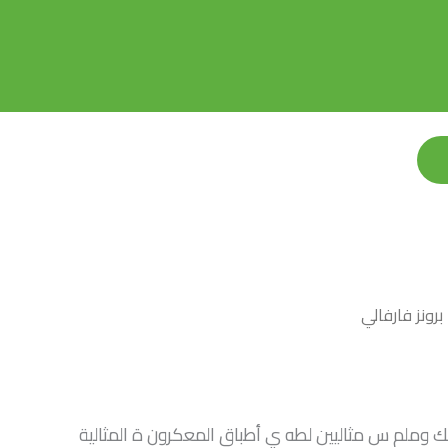
رونز فارفالي
 وملم س مثاليين لطه ي أطباق المعكرون ة المثالية