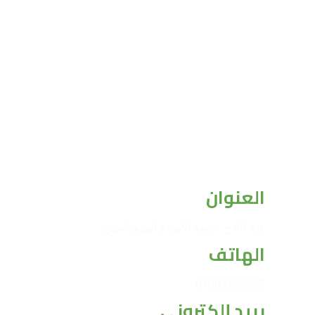
العنوان
فيلا 55 ح حديقة الأهرام الهرم الجيزة
الهاتف
01003233298
بريد إلكتروني