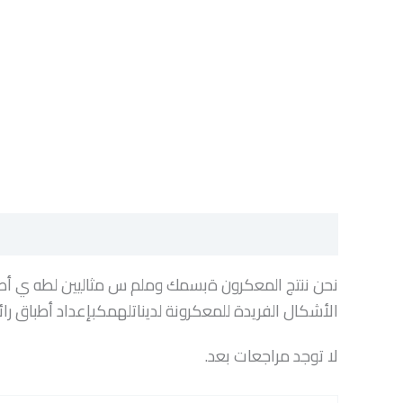
الوصف
مراجعات (0)
نحن ننتج المعكرون ةبسمك وملم س مثاليين لطه ي أطب
الأشكال الفريدة للمعكرونة لديناتلهمكبإعداد أطباق رائعة خلال 15-20دقيقة. MAKFAليست 
لا توجد مراجعات بعد.