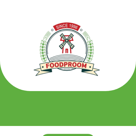
خطي
لى
لمحتوى