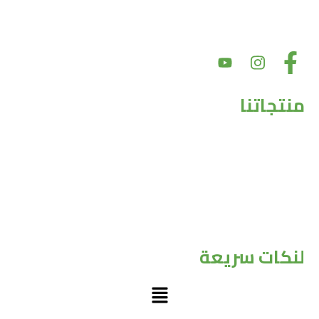
بهدف تقديم أسعار سوق عادلة مع الحفاظ على جودة المنتج. بالإضافة إلى
ذلك، يعد دعم المجتمع والشراكات أمرًا أساسيًا لقيمنا
منتجاتنا
حبوب
مكرونات
صوصات
الالبان
الاسماك
لنكات سريعة
Menu