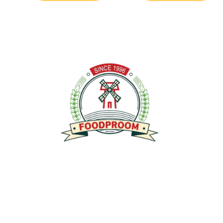
توفير منتجات عالية الجودة خالية من الغلوتين ومصنوعة من أفضل
المكونات ذات المذاق الرائع والمحتوى الغذائي العالي وبأسعار سوقية
عادلة. تركز شركتنا على الأكل النظيف، مما يضمن إعطاء الأولوية للصحة
والتغذية في منتجاتها. نحن نؤكد على النزاهة في مكوناتها وأسعارها،