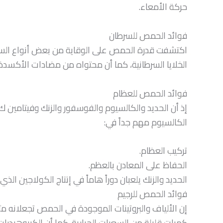
حركة الأمعاء.
فوائد الحمص للسرطان
اكتشفت قدرة الحمص على الوقاية من بعض أنواع السر
الخلايا السرطانية، كما أن محتواه من مضادات الأكسدة مثل فيتامين C يحمي الخلا
فوائد الحمص للعظام
إذ أن الحديد والكالسيوم والفوسفور والزنك وفيتامين 
الكالسيوم مهم جداً في:
تركيب العظام.
الحفاظ على المعادن بالعظم.
الحديد والزنك يلعبان دوراً هاماً في إنتاج الكولاجين الذ
فوائد الحمص للرجيم
إن الألياف والبروتينات الموجودة في الحمص تجعلانه م
كميات قليلة من السعرات الحرارية. كما أن الكربوهيدر