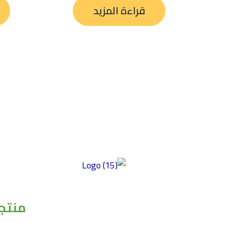
قراءة المزيد
توفير منتجات عالية الجودة خالية من الغلوتين
ومصنوعة من أفضل المكونات ذات المذاق
منتجا
الرائع والمحتوى الغذائي العالي وبأسعار سوقية
عادلة. تركز شركتنا على الأكل النظيف، مما