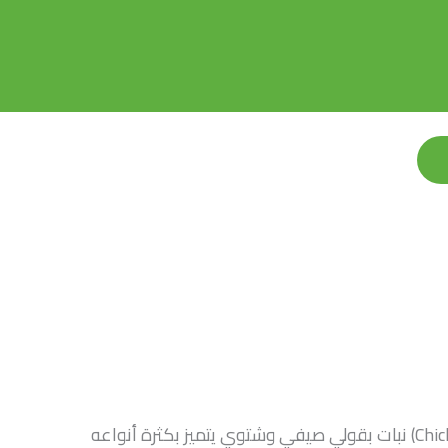
الحمص (بالإنجليزية: Chick pea) نبات بقولي صيفي وشتوي يتميز بكثرة أنواعه