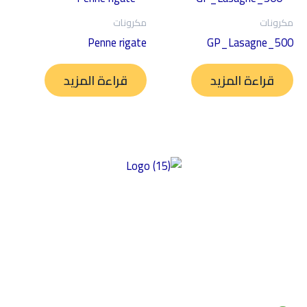
مكرونات
مكرونات
Penne rigate
GP_Lasagne_500
قراءة المزيد
قراءة المزيد
توفير منتجات عالية الجودة خالية من الغلوتين ومصنوعة من أفضل
المكونات ذات المذاق الرائع والمحتوى الغذائي العالي وبأسعار سوقية
عادلة. تركز شركتنا على الأكل النظيف، مما يضمن إعطاء الأولوية للصحة
والتغذية في منتجاتها. نحن نؤكد على النزاهة في مكوناتها وأسعارها،
بهدف تقديم أسعار سوق عادلة مع الحفاظ على جودة المنتج. بالإضافة إلى
ذلك، يعد دعم المجتمع والشراكات أمرًا أساسيًا لقيمنا