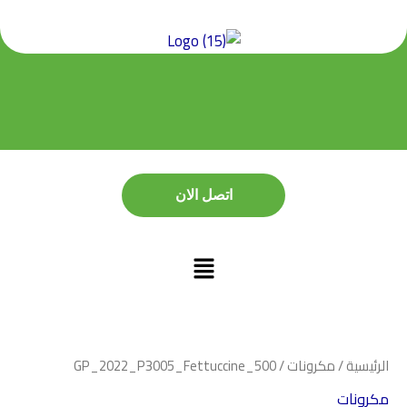
خطي
لى
لمحتوى
اتصل الان
اتصل الان
الرئيسية
/
مكرونات
/ GP_2022_P3005_Fettuccine_500
مكرونات