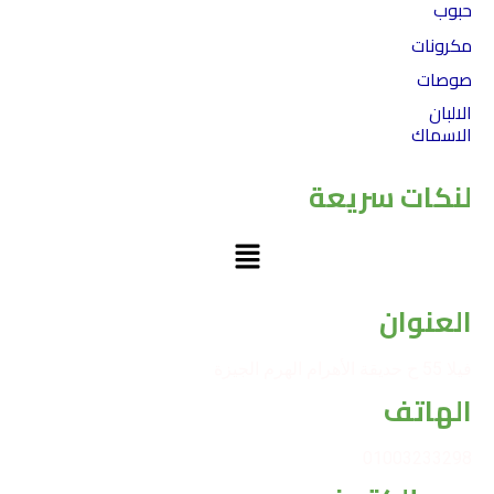
حبوب
مكرونات
صوصات
الالبان
الاسماك
لنكات سريعة
Menu
العنوان
فيلا 55 ح حديقة الأهرام الهرم الجيزة
الهاتف
01003233298