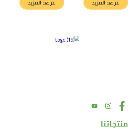
قراءة المزيد
قراءة المزيد
توفير منتجات عالية الجودة خالية من الغلوتين ومصنوعة من أفضل
المكونات ذات المذاق الرائع والمحتوى الغذائي العالي وبأسعار سوقية
عادلة. تركز شركتنا على الأكل النظيف، مما يضمن إعطاء الأولوية للصحة
والتغذية في منتجاتها. نحن نؤكد على النزاهة في مكوناتها وأسعارها،
بهدف تقديم أسعار سوق عادلة مع الحفاظ على جودة المنتج. بالإضافة إلى
ذلك، يعد دعم المجتمع والشراكات أمرًا أساسيًا لقيمنا
منتجاتنا