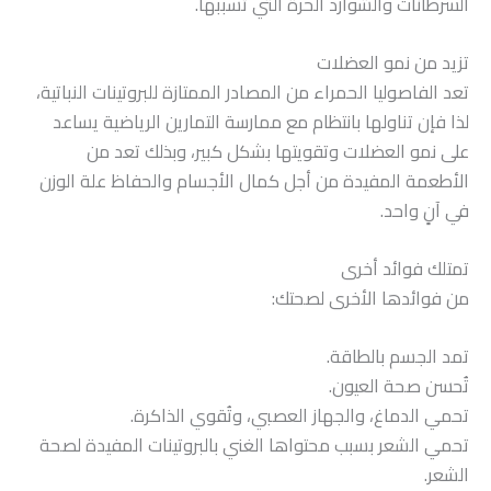
السرطانات والشوارد الحرة التي تسببها.
تزيد من نمو العضلات
تعد الفاصوليا الحمراء من المصادر الممتازة للبروتينات النباتية،
لذا فإن تناولها بانتظام مع ممارسة التمارين الرياضية يساعد
على نمو العضلات وتقويتها بشكل كبير، وبذلك تعد من
الأطعمة المفيدة من أجل كمال الأجسام والحفاظ علة الوزن
في آنٍ واحد.
تمتلك فوائد أخرى
من فوائدها الأخرى لصحتك:
تمد الجسم بالطاقة.
تُحسن صحة العيون.
تحمي الدماغ، والجهاز العصبي، وتُقوي الذاكرة.
تحمي الشعر بسبب محتواها الغني بالبروتينات المفيدة لصحة
الشعر.