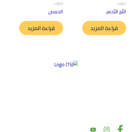
حبوب
حبوب
الأرز الأحمر
الحمص
قراءة المزيد
قراءة المزيد
توفير منتجات عالية الجودة خالية من الغلوتين ومصنوعة من أفضل
المكونات ذات المذاق الرائع والمحتوى الغذائي العالي وبأسعار سوقية
عادلة. تركز شركتنا على الأكل النظيف، مما يضمن إعطاء الأولوية للصحة
والتغذية في منتجاتها. نحن نؤكد على النزاهة في مكوناتها وأسعارها،
بهدف تقديم أسعار سوق عادلة مع الحفاظ على جودة المنتج. بالإضافة إلى
ذلك، يعد دعم المجتمع والشراكات أمرًا أساسيًا لقيمنا