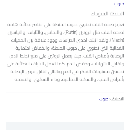
حبوب
الحنطة السوداء
تعزيز صحة القلب تحتوي حبوب الحنطة على عناصر غذائية هامة
لصحة القلب مثل الروتين (Rutin)، والنحاس، والألياف، والنياسين
(Niacin). ولقد اثبتت احدى الدراسات وجود علاقة بين الحميات
الغذائية التي تحتوي على حبوب الحنطة، وانخفاض احتمالية
الإصابة بأمراض القلب. حيث يعمل الروتين على منع تجلط الدم،
وتقليل الالتهابات، وخفض الدم. كما تعمل الالياف الغذائية على
تحسين مستويات السكر في الدم وبالتالي تقليل فرص الإصابة
بأمراض القلب، والسكتة الدماغية، وداء السكري، والسمنة
التصنيف:
حبوب
الوصف