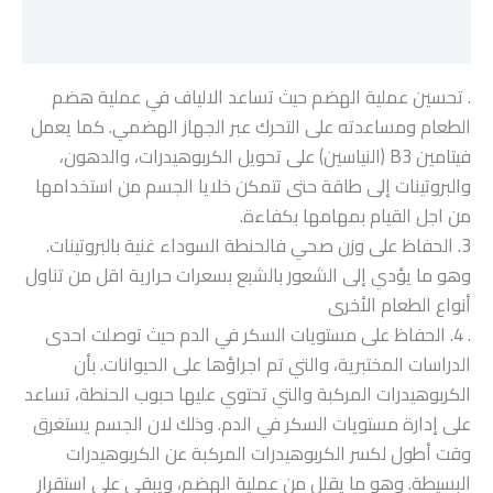
مراجعات (0)
. تحسين عملية الهضم حيث تساعد الالياف في عملية هضم
الطعام ومساعدته على التحرك عبر الجهاز الهضمي. كما يعمل
فيتامين B3 (النياسين) على تحويل الكربوهيدرات، والدهون،
والبروتينات إلى طاقة حتى تتمكن خلايا الجسم من استخدامها
من اجل القيام بمهامها بكفاءة.
3. الحفاظ على وزن صحي فالحنطة السوداء غنية بالبروتينات.
وهو ما يؤدي إلى الشعور بالشبع بسعرات حرارية اقل من تناول
أنواع الطعام الأخرى
. 4. الحفاظ على مستويات السكر في الدم حيث توصلت احدى
الدراسات المختبرية، والتي تم اجراؤها على الحيوانات. بأن
الكربوهيدرات المركبة والتي تحتوي عليها حبوب الحنطة، تساعد
على إدارة مستويات السكر في الدم. وذلك لان الجسم يستغرق
وقت أطول لكسر الكربوهيدرات المركبة عن الكربوهيدرات
البسيطة. وهو ما يقلل من عملية الهضم، ويبقي على استقرار