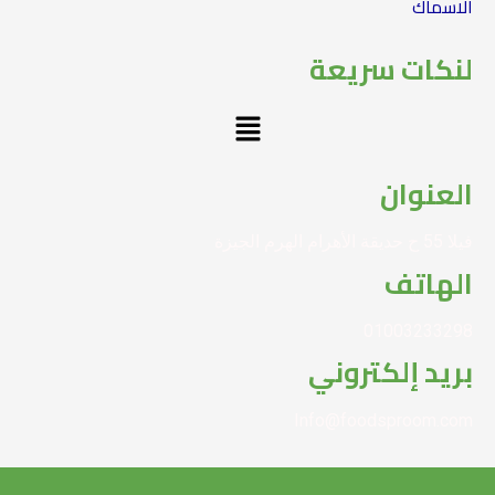
الاسماك
لنكات سريعة
Menu
العنوان
فيلا 55 ح حديقة الأهرام الهرم الجيزة
الهاتف
01003233298
بريد إلكتروني
Info@foodsproom.com