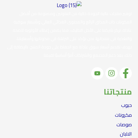
توفير منتجات عالية الجودة خالية من الغلوتين ومصنوعة من أفضل
المكونات ذات المذاق الرائع والمحتوى الغذائي العالي وبأسعار سوقية
عادلة. تركز شركتنا على الأكل النظيف، مما يضمن إعطاء الأولوية للصحة
والتغذية في منتجاتها. نحن نؤكد على النزاهة في مكوناتها وأسعارها،
بهدف تقديم أسعار سوق عادلة مع الحفاظ على جودة المنتج. بالإضافة إلى
ذلك، يعد دعم المجتمع والشراكات أمرًا أساسيًا لقيمنا
منتجاتنا
حبوب
مكرونات
صوصات
الالبان