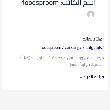
اسم الكاتب: foodsproom
أهلاً بالعالم !
أهلاً
بالعالم
تعليق واحد
/
غير مصنف
/
foodsproom
!
مرحباً بك في ووردبريس. هذه مقالتك الأولى. حررّها أو
احذفها، ثم ابدأ النشر!
قراءة المزيد »