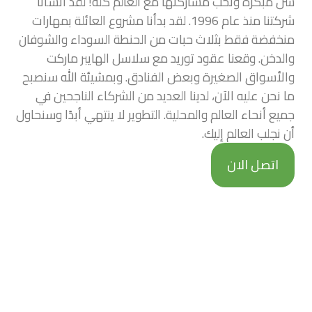
سن مبكرة ونحب مشاركتها مع العالم كله! لقد أنشأنا
شركتنا منذ عام 1996. لقد بدأنا مشروع العائلة بمهارات
منخفضة فقط بثلاث حبات من الحنطة السوداء والشوفان
والدخن. وقعنا عقود توريد مع سلاسل الهايبر ماركت
والأسواق الصغيرة وبعض الفنادق. وبمشيئة الله سنصبح
ما نحن عليه الآن، لدينا العديد من الشركاء الناجحين في
جميع أنحاء العالم والمحلية. التطوير لا ينتهي أبدًا وسنحاول
أن نجلب العالم إليك.
اتصل الان
هل ترغب في الانضمام الينا