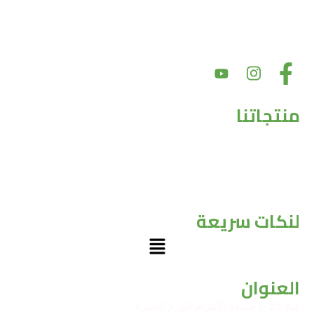
بهدف تقديم أسعار سوق عادلة مع الحفاظ على جودة المنتج. بالإضافة إلى
ذلك، يعد دعم المجتمع والشراكات أمرًا أساسيًا لقيمنا
منتجاتنا
حبوب
مكرونات
صوصات
الالبان
الاسماك
لنكات سريعة
Menu
العنوان
فيلا 55 ح حديقة الأهرام الهرم الجيزة